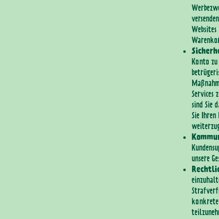
Werbezwe
versenden
Websites 
Warenkorb
Sicherh
Konto zu 
betrügeri
Maßnahmen
Services 
sind Sie 
Sie Ihren
weiterzu
Kommun
Kundensup
unsere Ge
Rechtli
einzuhalt
Strafverf
konkrete 
teilzuneh