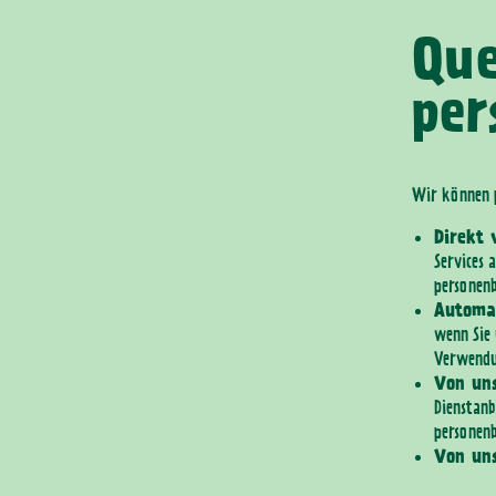
Que
per
Wir können p
Direkt 
Services 
personenb
Automat
wenn Sie 
Verwendu
Von uns
Dienstanb
personenb
Von uns