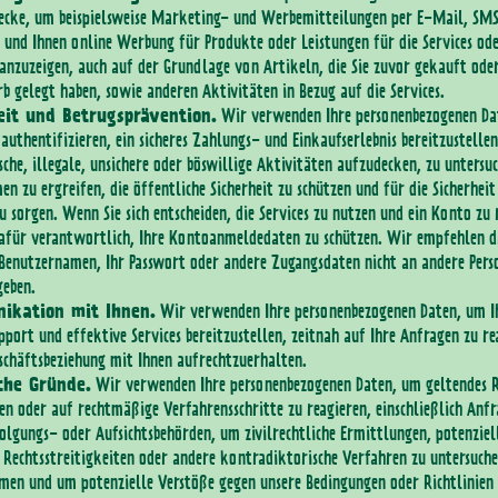
cke, um beispielsweise Marketing- und Werbemitteilungen per E-Mail, SMS
 und Ihnen online Werbung für Produkte oder Leistungen für die Services od
anzuzeigen, auch auf der Grundlage von Artikeln, die Sie zuvor gekauft oder
 gelegt haben, sowie anderen Aktivitäten in Bezug auf die Services.
eit und Betrugsprävention.
Wir verwenden Ihre personenbezogenen Da
authentifizieren, ein sicheres Zahlungs- und Einkaufserlebnis bereitzustelle
sche, illegale, unsichere oder böswillige Aktivitäten aufzudecken, zu untersu
 zu ergreifen, die öffentliche Sicherheit zu schützen und für die Sicherheit
zu sorgen. Wenn Sie sich entscheiden, die Services zu nutzen und ein Konto zu 
dafür verantwortlich, Ihre Kontoanmeldedaten zu schützen. Wir empfehlen d
 Benutzernamen, Ihr Passwort oder andere Zugangsdaten nicht an andere Pers
geben.
ikation mit Ihnen.
Wir verwenden Ihre personenbezogenen Daten, um I
port und effektive Services bereitzustellen, zeitnah auf Ihre Anfragen zu re
schäftsbeziehung mit Ihnen aufrechtzuerhalten.
che Gründe.
Wir verwenden Ihre personenbezogenen Daten, um geltendes 
en oder auf rechtmäßige Verfahrensschritte zu reagieren, einschließlich Anf
olgungs- oder Aufsichtsbehörden, um zivilrechtliche Ermittlungen, potenziel
Rechtsstreitigkeiten oder andere kontradiktorische Verfahren zu untersuch
men und um potenzielle Verstöße gegen unsere Bedingungen oder Richtlinien