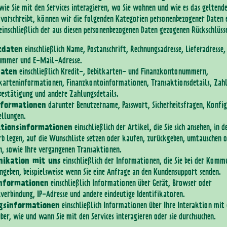
wie Sie mit den Services interagieren, wo Sie wohnen und wie es das geltend
 vorschreibt, können wir die folgenden Kategorien personenbezogener Daten 
 einschließlich der aus diesen personenbezogenen Daten gezogenen Rückschlüss
tdaten
einschließlich Name, Postanschrift, Rechnungsadresse, Lieferadresse,
ummer und E-Mail-Adresse.
daten
einschließlich Kredit-, Debitkarten- und Finanzkontonummern,
karteninformationen, Finanzkontoinformationen, Transaktionsdetails, Zahl
estätigung und andere Zahlungsdetails.
nformationen
darunter Benutzername, Passwort, Sicherheitsfragen, Konfi
ellungen.
tionsinformationen
einschließlich der Artikel, die Sie sich ansehen, in d
 legen, auf die Wunschliste setzen oder kaufen, zurückgeben, umtauschen 
n, sowie Ihre vergangenen Transaktionen.
ikation mit uns
einschließlich der Informationen, die Sie bei der Kom
ngeben, beispielsweise wenn Sie eine Anfrage an den Kundensupport senden.
nformationen
einschließlich Informationen über Gerät, Browser oder
erbindung, IP-Adresse und andere eindeutige Identifikatoren.
gsinformationen
einschließlich Informationen über Ihre Interaktion mit 
ber, wie und wann Sie mit den Services interagieren oder sie durchsuchen.