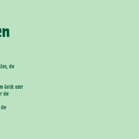
en
len, die
em Gerät oder
r die
 die