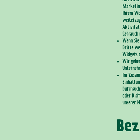
Marketin
Ihrem Woh
weiterzu
Aktivität
Gebrauch
Wenn Sie
Dritte we
Widgets o
Wir geben
Unterneh
Im Zusamm
Einhaltun
Durchsuch
oder Rich
unserer N
Bez