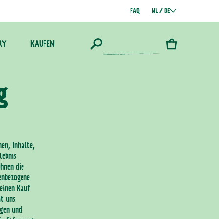
FAQ
NL / DE
RY
KAUFEN
Warenkorb
g
nen, Inhalte,
lebnis
Ihnen die
nenbezogene
 einen Kauf
it uns
ngen und