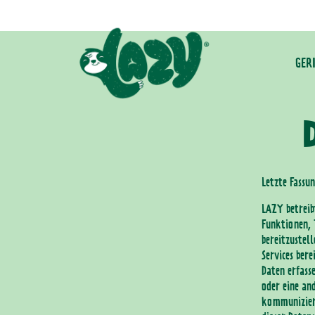
zum
Inhalt
GER
Letzte Fassu
LAZY betreib
Funktionen, 
bereitzustell
Services ber
Daten erfass
oder eine an
kommuniziere