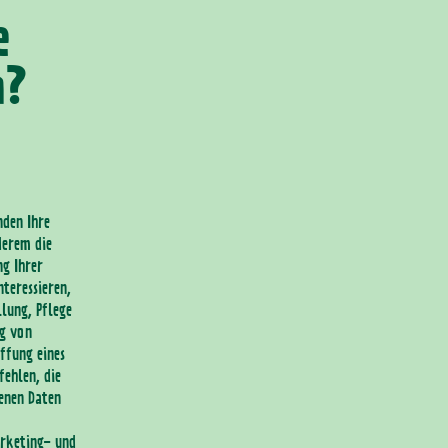
e
n?
den Ihre
derem die
ng Ihrer
nteressieren,
lung, Pflege
ng von
ffung eines
fehlen, die
genen Daten
rketing- und