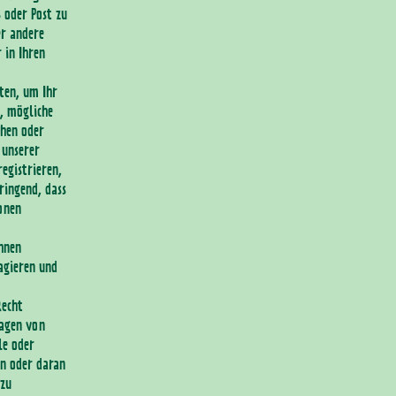
 oder Post zu
er andere
 in Ihren
ten, um Ihr
n, mögliche
chen oder
 unserer
registrieren,
ringend, dass
onen
hnen
agieren und
Recht
ragen von
le oder
en oder daran
 zu