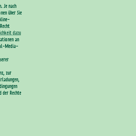
. Je nach
nen über Sie
nline-
 Recht
ichkeit dazu
ationen an
ial-Media-
serer
nz, zur
orladungen,
edingungen
d der Rechte