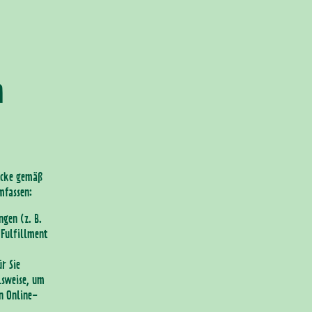
n
ecke gemäß
mfassen:
ngen (z. B.
Fulfillment
r Sie
lsweise, um
en Online-