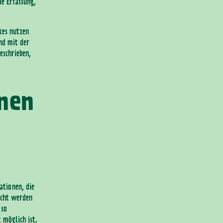
ie Erfassung,
ices nutzen
und mit der
eschrieben,
nen
ationen, die
acht werden
 so
 möglich ist.