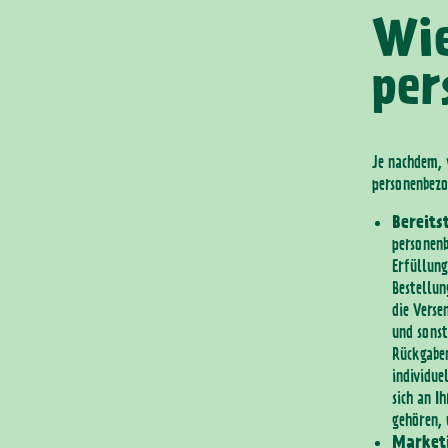
Wie
per
Je nachdem, 
personenbezo
Bereits
personenb
Erfüllung
Bestellun
die Verse
und sonst
Rückgaben
individue
sich an I
gehören, 
Market