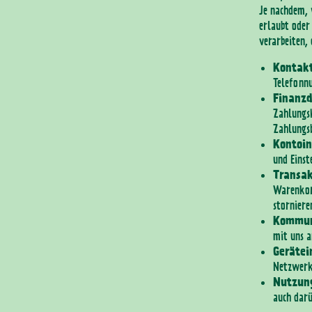
Je nachdem, 
erlaubt oder
verarbeiten,
Kontak
Telefonn
Finanz
Zahlungs
Zahlungsb
Kontoi
und Einst
Transak
Warenkorb
storniere
Kommun
mit uns a
Gerätei
Netzwerkv
Nutzun
auch darü