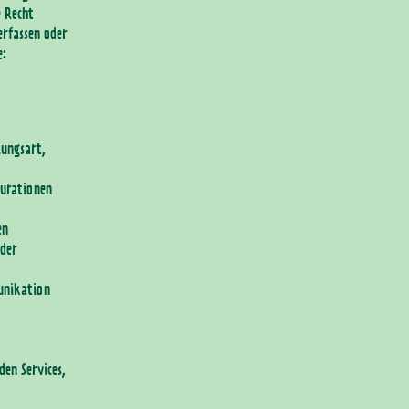
e Recht
erfassen oder
e:
ungsart,
gurationen
en
oder
munikation
den Services,