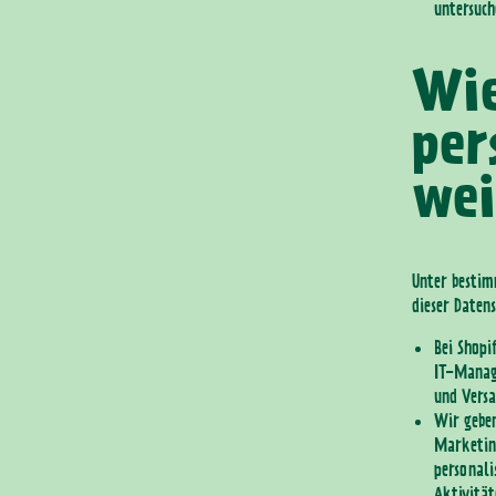
untersuch
Wie
per
wei
Unter besti
dieser Daten
Bei Shopi
IT-Manag
und Versa
Wir geben
Marketing
personali
Aktivität