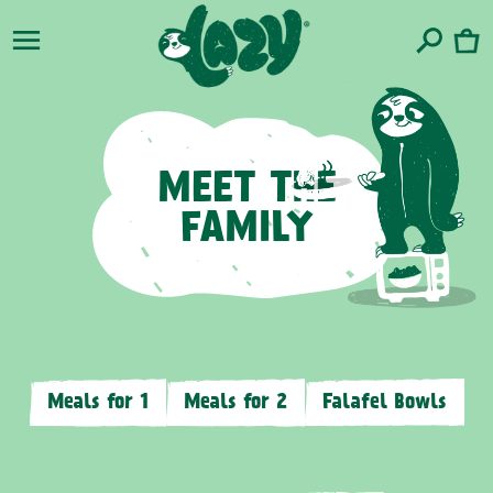
zum
Warenko
Inhalt
MEET THE
FAMILY
Meals for 1
Meals for 2
Falafel Bowls