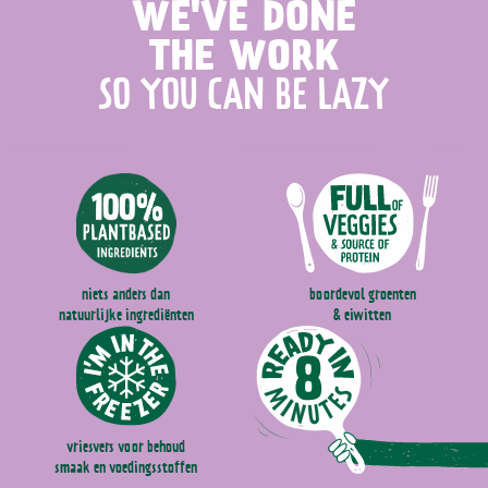
WE'VE DONE
THE WORK
SO YOU CAN BE LAZY
boordevol groenten
niets anders dan
& eiwitten
natuurlijke ingrediënten
vriesvers voor behoud
smaak en voedingsstoffen