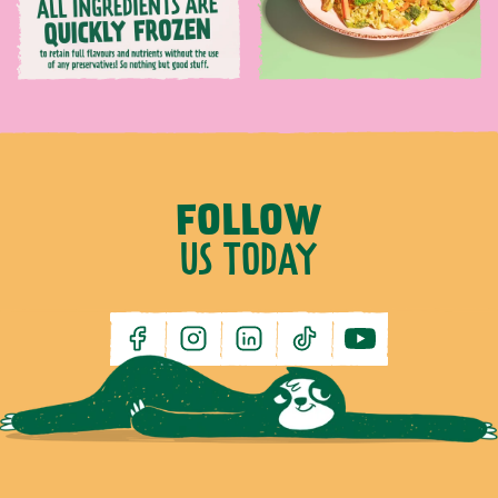
FOLLOW
US TODAY
facebook
instagram
linkedin
tiktok
youtube