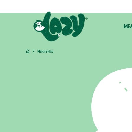
naar de
content
MEA
/
Merchandise
Home