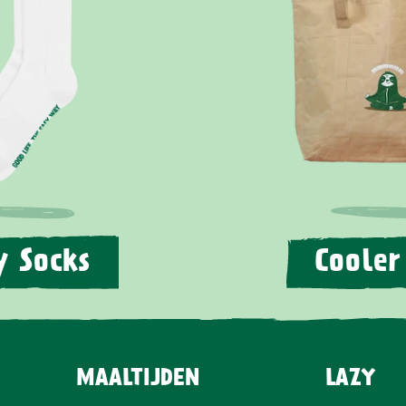
y Socks
Cooler
MAALTIJDEN
LAZY