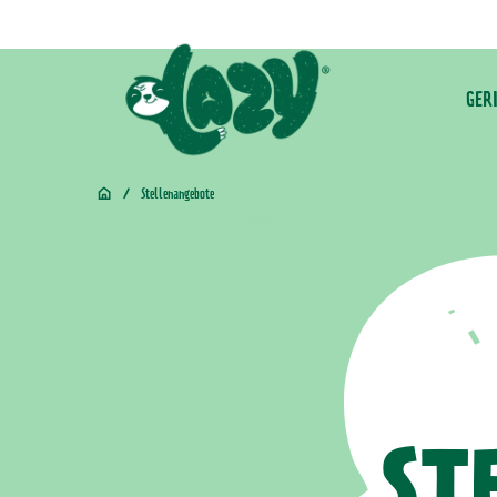
zum
Inhalt
GER
/
Stellenangebote
Home
ST