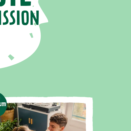
SSION
kum