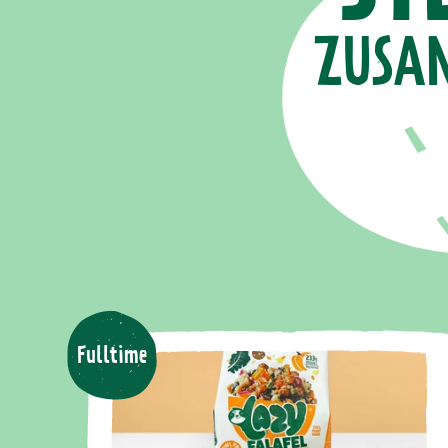
ZUSA
Fulltime
Teil