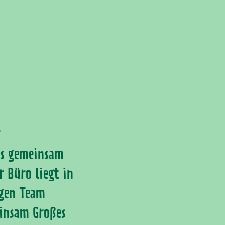
?
ns gemeinsam
 Büro liegt in
igen Team
einsam Großes