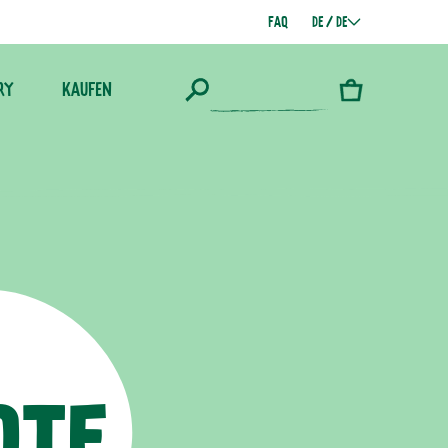
FAQ
DE / DE
RY
KAUFEN
Warenkorb
OTE