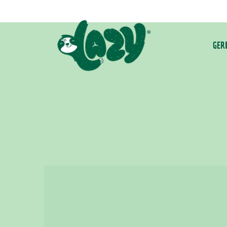
zum
Inhalt
GER