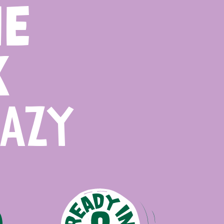
NE
K
LAZY