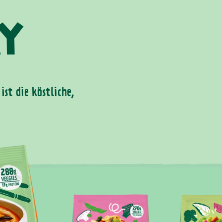
AY
st die köstliche,