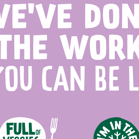
E'VE DO
THE WOR
YOU CAN BE 